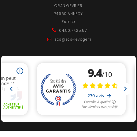
CRAN GEVRIER
74960 ANNECY
France
04.50.77.25.57
scs@scs-levage.fr