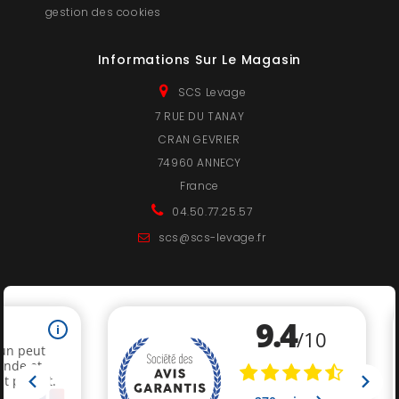
gestion des cookies
Informations Sur Le Magasin
SCS Levage
7 RUE DU TANAY
CRAN GEVRIER
74960 ANNECY
France
04.50.77.25.57
scs@scs-levage.fr