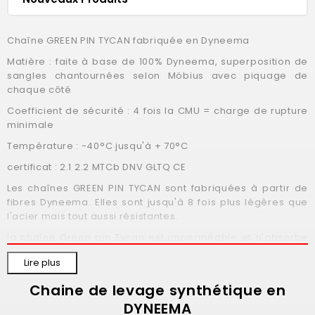
Chaîne GREEN PIN TYCAN fabriquée en Dyneema
Matière : faite à base de 100% Dyneema, superposition de
sangles chantournées selon Möbius avec piquage de
chaque côté
Coefficient de sécurité : 4 fois la CMU = charge de rupture
minimale
Température : -40°C jusqu'à + 70°C
certificat : 2.1 2.2 MTCb DNV GLTQ CE
Les chaînes GREEN PIN TYCAN sont fabriquées à partir de
fibres Dyneema. Elles sont jusqu'à 8 fois plus légères que
l'acier mais tout aussi résistantes.
la chaîne Green pin Tycan est imperméable et n'absorbe
pas l'eau. Elle est également résistante aux UV
Lire plus
Les chaînes Green Pin Tycan
sont constituées de fibres
®
100% Dyneema
UHMWPE qui sont très résistantes aux
Chaine de levage synthétique en
®
produits chimiques qui ont un impact négligeable sur la
DYNEEMA
capacité ou la fonctionnalité. Cette fibre est hautement