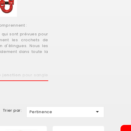
comprennent :
n
qui sont prévues pour
ment les crochets de
n d'élingues. Nous les
pidement dans toute la
e jonction
pour sangle
ile multi-brins
Trier par:

Pertinence