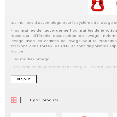
Les maillons d'assemblage pour le système de levage 
- les
mailles de raccordement
ou
mailles de jonctio
raccorder différents accessoires de levage, notam
levage avec les chaines de levage pour la fabricatio
stockons dans toutes les CMU et sont disponibles ra
France
- les
mailles oméga
- Les
mailles de jonction pour sangle
: les
mailles d
sont idéales pour la fabrication de sangle de levage text
Lire plus
Il y a 5 produits.