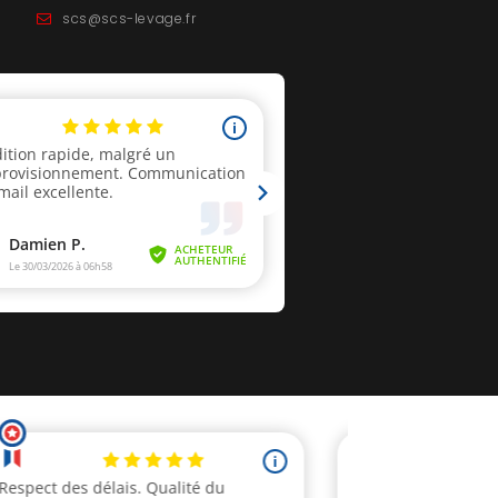
scs@scs-levage.fr