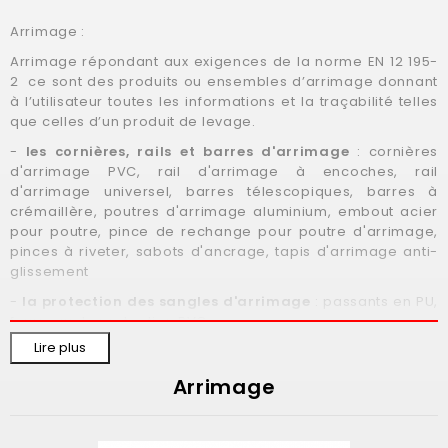
Arrimage :
Arrimage répondant aux exigences de la norme EN 12 195-
2 ce sont des produits ou ensembles d’arrimage donnant
à l’utilisateur toutes les informations et la traçabilité telles
que celles d’un produit de levage.
-
les cornières, rails et barres d'arrimage
: cornières
d'arrimage PVC, rail d'arrimage à encoches, rail
d'arrimage universel, barres télescopiques, barres à
crémaillère, poutres d'arrimage aluminium, embout acier
pour poutre, pince de rechange pour poutre d'arrimage,
pinces à riveter, sabots d'ancrage, tapis d'arrimage anti-
glissement
-
la protection des sangles d'arrimage
: passants en PU,
fourreau de protection PVC
Lire plus
-
les sangles d'arrimage
: les sangles d'arrimage
extérieures, les sangles d'arrimage intérieures pour
Arrimage
fourgon, l'arrimage de véhicules spéciaux, les sangles
d'arrimage fabrication sur mesure, les sangles d'arrimage
répondent à la norme EN12195-2, largeur 25, 35, 50 & 75mm