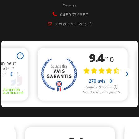
France
04.50.77.25.57
scs@scs-levage.fr