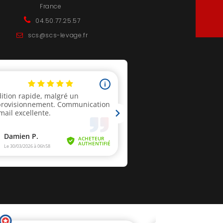
France
04.50.77.25.57
scs@scs-levage.fr