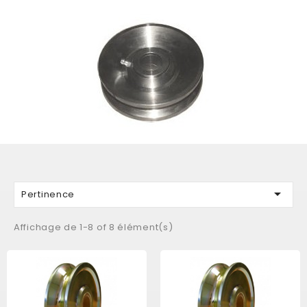
câble 4 mm à 18 mm
-
réas
usinée en fonte alésée pour câble : elles possèdent
une gorge évasée "guide câble" autorisant une légère
déflection du câble sans usure anormale de la gorge.
-
réas
sur roulement en fonte ou acier, pour câble : gorge
évasée guide-câble

Pertinence
Affichage de 1-8 of 8 élément(s)