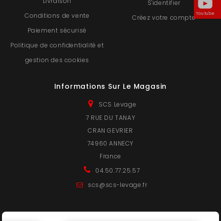
Livraison
S'identifier
Youtube
Conditions de vente
Créez votre compte
Paiement sécurisé
Politique de confidentialité et
gestion des cookies
Informations Sur Le Magasin
SCS Levage
7 RUE DU TANAY
CRAN GEVRIER
74960 ANNECY
France
04.50.77.25.57
scs@scs-levage.fr