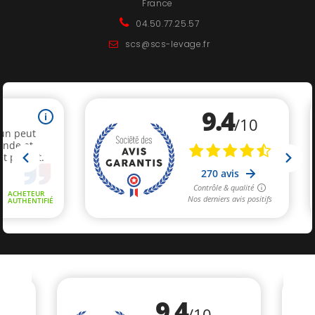
France
04.50.77.25.57
scs@scs-levage.fr